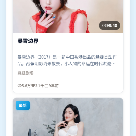
99:48
暴雪边界
暴雪边界（2017）是一部中国香港出品的悬疑类型作
品。战争阴影尚未散去，小人物的命运在时代洪流里
被轻轻托起又放下。高潮段落信息密度高，情绪释放
悬疑
剧场
与主题回扣同时完成。由宁浩执导，肖战、李政宰、
胡歌，张译、阿米尔·汗、杨紫等联袂出演。影片于
5.6万
3.1千
9年前
2017年6月22日（中国香港）在部分地区首映上线，
适合喜欢悬疑题材的观众观看。
最新