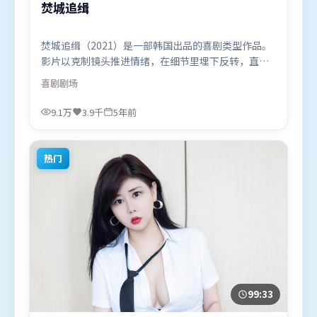
焚城追缉
焚城追缉（2021）是一部韩国出品的喜剧类型作品。
影片以克制镜头推进情绪，在细节里埋下反转，直至
最后一刻才揭开谜底。视听风格统一而富有实验感，
喜剧
剧场
配乐与画面情绪贴合。由薛晓路执导，刘亦菲、木村
拓哉、河正宇，雷佳音、提莫西·查拉米等联袂出
9.1万
3.9千
5年前
演。影片于2021年7月2日（韩国）在部分地区首映上
线，适合喜欢喜剧题材的观众观看。
热门
99:33