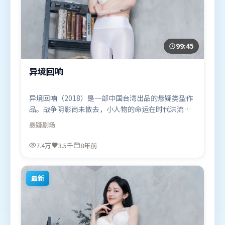
99:45
异境回响
异境回响（2018）是一部中国台湾出品的悬疑类型作
品。战争阴影尚未散去，小人物的命运在时代洪流里
被轻轻托起又放下。动作场面设计讲究空间与节奏，
悬疑
剧场
文戏部分同样扎实耐嚼。由程耳执导，沈腾、堺雅
人、廖凡，易烊千玺、长泽雅美等联袂出演。影片于
7.4万
3.5千
8年前
2018年4月3日（中国台湾）在部分地区首映上线，适
合喜欢悬疑题材的观众观看。
最新