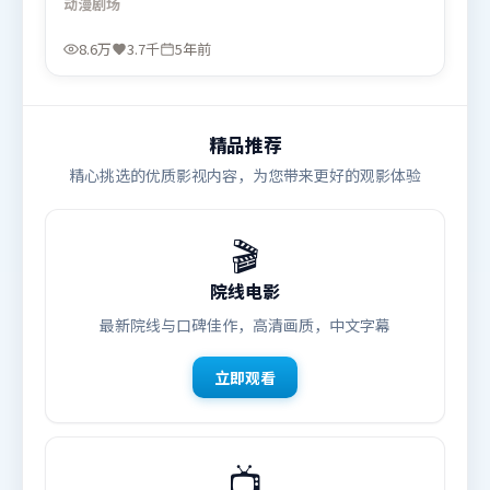
动漫
剧场
主题回扣同时完成。由雷德利·斯科特执导，朱一
龙、汤唯、雷佳音，王景春、谭卓等联袂出演。影片
8.6万
3.7千
5年前
于2021年2月5日（中国香港）在部分地区首映上线，
适合喜欢动漫题材的观众观看。
精品推荐
精心挑选的优质影视内容，为您带来更好的观影体验
🎬
院线电影
最新院线与口碑佳作，高清画质，中文字幕
立即观看
📺