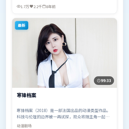
政民等联袂出演。影片于2018年6月20日（中国大
1.7万
2.2千
8年前
陆）在部分地区首映上线，适合喜欢冒险题材的观众
观看。
最新
99:33
寒锋档案
寒锋档案（2018）是一部法国出品的动漫类型作品。
科技与伦理的边界被一再试探，观众将随主角一起经
历道德震荡。叙事线索多线并进，最终在关键节点收
动漫
剧场