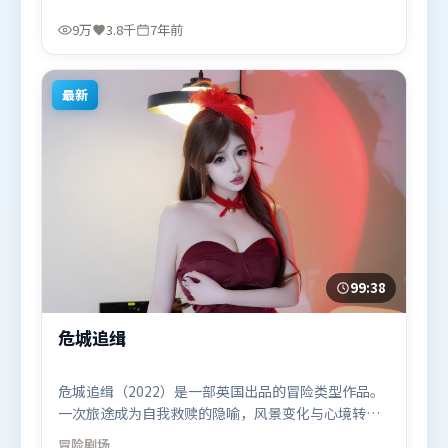
束。由宁浩执导，汤唯、黄渤、古天乐，梁朝伟、段
奕宏、胡歌等联袂出演。影片于2018年12月28日（法
9万
3.8千
7年前
国）在部分地区首映上线，适合喜欢动漫题材的观众
观看。
最新
99:38
危城追缉
危城追缉（2022）是一部英国出品的冒险类型作品。
一次旅途成为自我救赎的隐喻，风景变化与心境转折
彼此呼应。叙事线索多线并进，最终在关键节点收
冒险
剧场