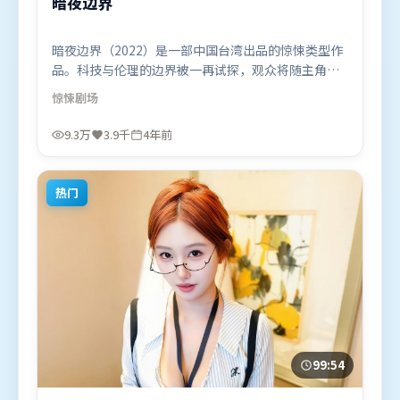
暗夜边界
暗夜边界（2022）是一部中国台湾出品的惊悚类型作
品。科技与伦理的边界被一再试探，观众将随主角一
起经历道德震荡。叙事线索多线并进，最终在关键节
惊悚
剧场
点收束。由李安执导，廖凡、长泽雅美、秦海璐，马
东锡、吴京、沈腾等联袂出演。影片于2022年4月23
9.3万
3.9千
4年前
日（中国台湾）在部分地区首映上线，适合喜欢惊悚
题材的观众观看。
热门
99:54