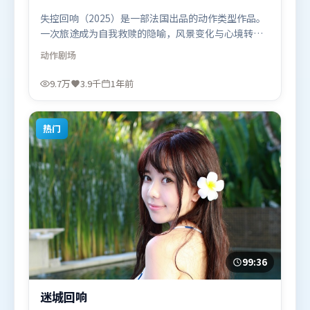
失控回响（2025）是一部法国出品的动作类型作品。
一次旅途成为自我救赎的隐喻，风景变化与心境转折
彼此呼应。高潮段落信息密度高，情绪释放与主题回
动作
剧场
扣同时完成。由史蒂文·斯皮尔伯格执导，长泽雅
美、李政宰、木村拓哉，黄政民、宋康昊等联袂出
9.7万
3.9千
1年前
演。影片于2025年7月17日（法国）在部分地区首映
上线，适合喜欢动作题材的观众观看。
热门
99:36
迷城回响