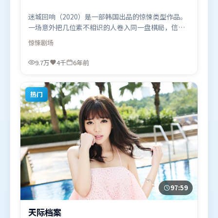
迷城回响（2020）是一部韩国出品的惊悚类型作品。
一场意外把几位素不相识的人卷入同一盘棋局，信任
与背叛交替上演。摄影与美术共同营造出强烈地域气
惊悚
剧场
质，增强沉浸感。由娄烨执导，杨幂、基里安·墨
菲、周冬雨，宋康昊等联袂出演。影片于2020年7月
9.7万
4千
6年前
23日（韩国）在部分地区首映上线，适合喜欢惊悚题
材的观众观看。
热门
97:59
天际档案