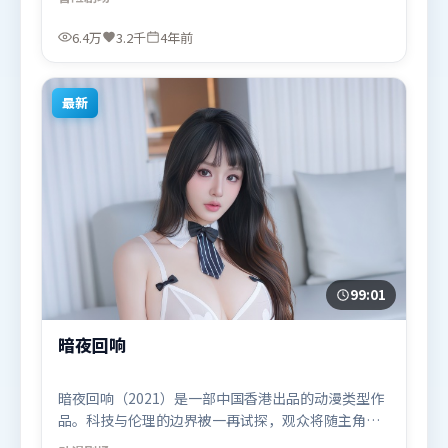
束。由朴赞郁执导，赵丽颖、咏梅、周冬雨，刘德
华、迪皮卡·帕度柯妮等联袂出演。影片于2022年3
6.4万
3.2千
4年前
月24日（英国）在部分地区首映上线，适合喜欢冒险
题材的观众观看。
最新
99:01
暗夜回响
暗夜回响（2021）是一部中国香港出品的动漫类型作
品。科技与伦理的边界被一再试探，观众将随主角一
起经历道德震荡。高潮段落信息密度高，情绪释放与