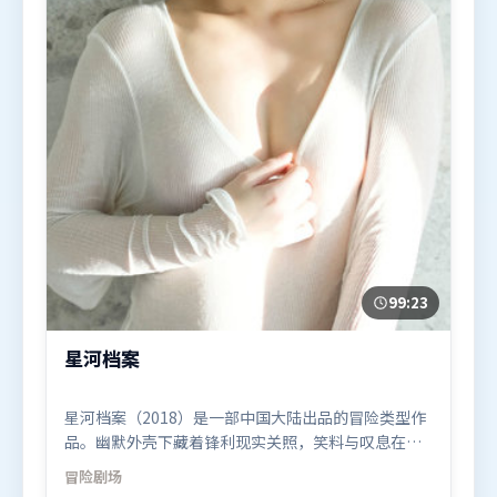
99:23
星河档案
星河档案（2018）是一部中国大陆出品的冒险类型作
品。幽默外壳下藏着锋利现实关照，笑料与叹息在同
一场景里并存。群像刻画各有弧光，配角亦承担叙事
冒险
剧场
推进功能。由宁浩执导，宋康昊、周迅、孙艺珍，黄