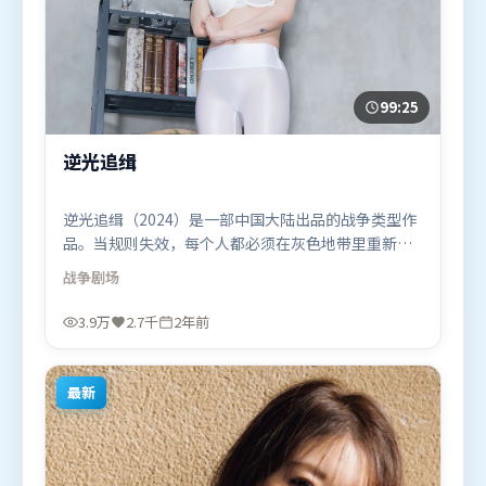
99:25
逆光追缉
逆光追缉（2024）是一部中国大陆出品的战争类型作
品。当规则失效，每个人都必须在灰色地带里重新选
择立场与底线。视听风格统一而富有实验感，配乐与
战争
剧场
画面情绪贴合。由洪常秀执导，杨紫、马东锡、周冬
雨，周迅等联袂出演。影片于2024年1月28日（中国
3.9万
2.7千
2年前
大陆）在部分地区首映上线，适合喜欢战争题材的观
众观看。
最新