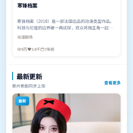
寒锋档案
寒锋档案（2018）是一部法国出品的动漫类型作品。
科技与伦理的边界被一再试探，观众将随主角一起经
历道德震荡。叙事线索多线并进，最终在关键节点收
动漫
剧场
束。由宁浩执导，汤唯、黄渤、古天乐，梁朝伟、段
奕宏、胡歌等联袂出演。影片于2018年12月28日（法
9万
3.8千
7年前
国）在部分地区首映上线，适合喜欢动漫题材的观众
观看。
最新更新
查看更多
新片新剧同步上架
最新