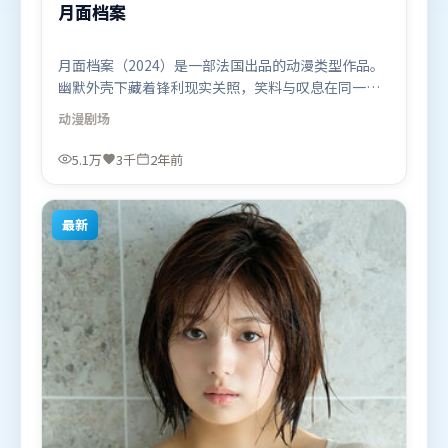
月面档案
月面档案（2024）是一部法国出品的动漫类型作品。
幽默外壳下藏着锋利现实关照，笑料与叹息在同一场
景里并存。叙事线索多线并进，最终在关键节点收
动漫
剧场
束。由朴赞郁执导，托尼·贾、河正宇、黄渤，杨
幂、段奕宏、咏梅等联袂出演。影片于2024年1月21
5.1万
3千
2年前
日（法国）在部分地区首映上线，适合喜欢动漫题材
的观众观看。
最新