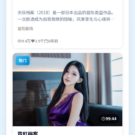
天际档案（2018）是一部日本出品的冒险类型作品。
一次旅途成为自我救赎的隐喻，风景变化与心境转折
彼此呼应。叙事线索多线并进，最终在关键节点收
冒险
剧场
束。由克里斯托弗·诺兰执导，弗洛伦丝·皮尤、易
烊千玺、阿米尔·汗，汤姆·哈迪、谭卓、黄政民等
9.4万
3.9千
8年前
联袂出演。影片于2018年4月24日（日本）在部分地
区首映上线，适合喜欢冒险题材的观众观看。
热门
99:44
霓虹档案