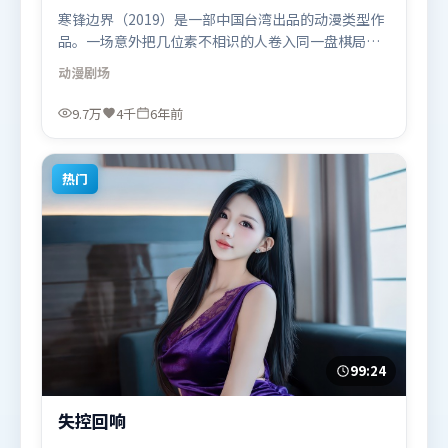
寒锋边界（2019）是一部中国台湾出品的动漫类型作
品。一场意外把几位素不相识的人卷入同一盘棋局，
信任与背叛交替上演。摄影与美术共同营造出强烈地
动漫
剧场
域气质，增强沉浸感。由许鞍华执导，提莫西·查拉
米、白宇、弗洛伦丝·皮尤，托尼·贾、宋康昊等联
9.7万
4千
6年前
袂出演。影片于2019年9月25日（中国台湾）在部分
地区首映上线，适合喜欢动漫题材的观众观看。
热门
99:24
失控回响