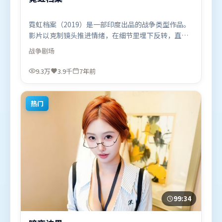
霓虹档案（2019）是一部印度出品的战争类型作品。
影片以克制镜头推进情绪，在细节里埋下反转，直至
最后一刻才揭开谜底。叙事线索多线并进，最终在关
战争
剧场
键节点收束。由克里斯托弗·诺兰执导，汤姆·哈
迪、梁朝伟、苍井优，迪皮卡·帕度柯妮、阿米尔·
9.3万
3.9千
7年前
汗等联袂出演。影片于2019年4月8日（印度）在部分
地区首映上线，适合喜欢战争题材的观众观看。
热门
99:34